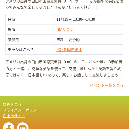
アメリカ出身の白山市国際交流員（CIR）のニコルさん簡単な英語を使
ってみんなで楽しく交流しませんか？初心者大歓迎！！
日時
11月19日 13:30〜14:30
場所
HIAサロン
参加費
無料 要予約
チラシはこちら
PDFを開きます
アメリカ出身の白山市国際交流員（
）のニコルさんやほかの参加者
CIR
の方と一緒に、簡単な英語を使って、交流しませんか？英語を習う教
室ではなく、日本語も
なので、楽しくお話しして交流しましょう！
OK
イベント一覧を見る
規程を見る
プライバシーポリシー
白山市サイト