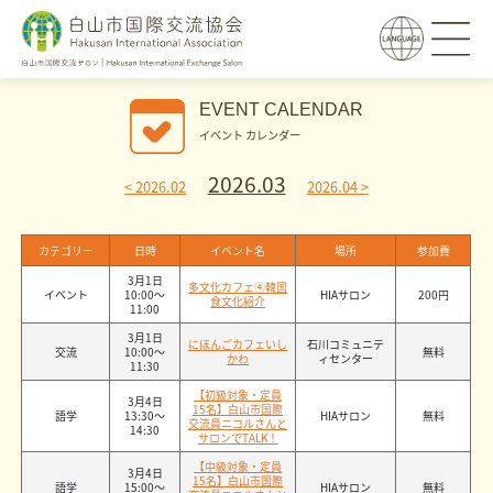
EVENT CALENDAR
イベント カレンダー
2026.03
< 2026.02
2026.04 >
カテゴリー
日時
イベント名
場所
参加費
3月1日
多文化カフェ④韓国
イベント
10:00〜
HIAサロン
200円
食文化紹介
11:00
3月1日
にほんごカフェいし
石川コミュニテ
交流
10:00〜
無料
かわ
ィセンター
11:30
【初級対象・定員
3月4日
15名】白山市国際
語学
13:30〜
HIAサロン
無料
交流員ニコルさんと
14:30
サロンでTALK！
【中級対象・定員
3月4日
15名】白山市国際
語学
15:00〜
HIAサロン
無料