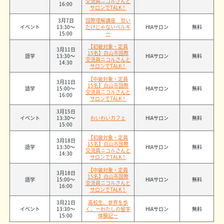
交流員ニコルさんと
16:00
サロンでTALK！
3月7日
国際理解講座 甘い
イベント
13:30〜
だけじゃないベルギ
HIAサロン
無料
15:00
ー
【初級対象・定員
3月11日
15名】白山市国際
語学
13:30〜
HIAサロン
無料
交流員ニコルさんと
14:30
サロンでTALK！
【中級対象・定員
3月11日
15名】白山市国際
語学
15:00〜
HIAサロン
無料
交流員ニコルさんと
16:00
サロンでTALK！
3月15日
イベント
13:30〜
わいわいカフェ
HIAサロン
無料
15:00
【初級対象・定員
3月18日
15名】白山市国際
語学
13:30〜
HIAサロン
無料
交流員ニコルさんと
14:30
サロンでTALK！
【中級対象・定員
3月18日
15名】白山市国際
語学
15:00〜
HIAサロン
無料
交流員ニコルさんと
16:00
サロンでTALK！
3月21日
高校生、世界を歩
イベント
13:30〜
く。ーわたしの留学
HIAサロン
無料
15:00
体験記ー